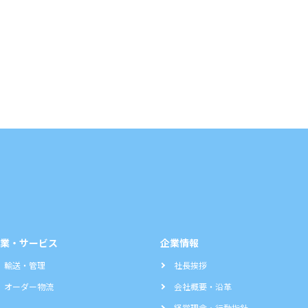
業・サービス
企業情報
輸送・管理
社長挨拶
オーダー物流
会社概要・沿革
経営理念・行動指針