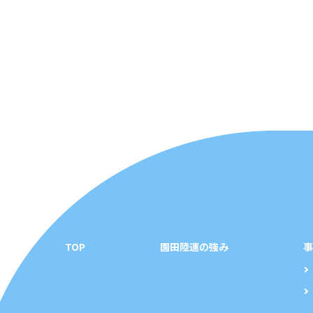
TOP
園田陸運の強み
事